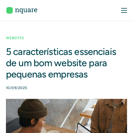
Início
Sobre
WEBSITES
Serviços
5 características essenciais
Portfólio
de um bom website para
Blog
pequenas empresas
Contactos
10/09/2025
Consulta Gratuita
Área de Cliente