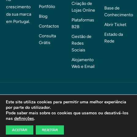
Criação de
Portfólio
crescimento
Base de
Lojas Online
da sua marca
Conhecimento
Blog
Plataformas
em Portugal.
Abrir Ticket
Contactos
B2B
Estado da
Consulta
Gestão de
Rede
Grátis
Redes
Sociais
Alojamento
Web e Email
© 2026 . nquare – Consultoria Web. Todos os direitos
Este site utiliza cookies para permitir uma melhor experiência
por parte do utilizador.
reservados.
Pode saber mais sobre os cookies que usamos ou desativá-los
nas
definições
.
Termos e Condições
Política de Privacidade
ACEITAR
REJEITAR