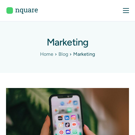
Início
Sobre
Marketing
Serviços
Home
Blog
Marketing
Portfólio
Blog
Contactos
Consulta Gratuita
Área de Cliente