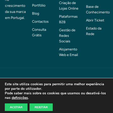
Criação de
Portfólio
crescimento
Base de
Lojas Online
da sua marca
Conhecimento
Blog
Plataformas
em Portugal.
Abrir Ticket
Contactos
B2B
Estado da
Consulta
Gestão de
Rede
Grátis
Redes
Sociais
Alojamento
Web e Email
© 2026 . nquare – Consultoria Web. Todos os direitos
Este site utiliza cookies para permitir uma melhor experiência
por parte do utilizador.
reservados.
Pode saber mais sobre os cookies que usamos ou desativá-los
nas
definições
.
Termos e Condições
Política de Privacidade
ACEITAR
REJEITAR