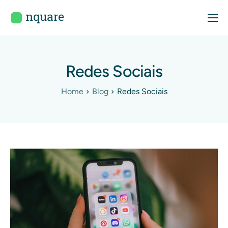
Início
Sobre
Redes Sociais
Serviços
Home
Blog
Redes Sociais
Portfólio
Blog
Contactos
Consulta Gratuita
Área de Cliente